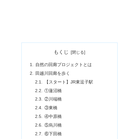
もくじ
自然の回廊プロジェクトとは
田越川回廊を歩く
【スタート】JR東逗子駅
①蓮沼橋
②川端橋
③東橋
④中原橋
⑤烏川橋
⑥下田橋