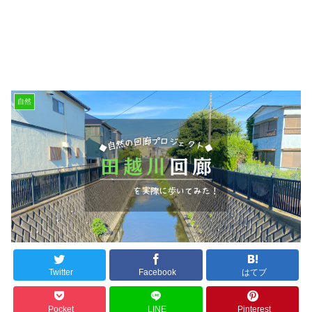
自然
Twitter
Facebook
はてブ
Pocket
LINE
Pinterest