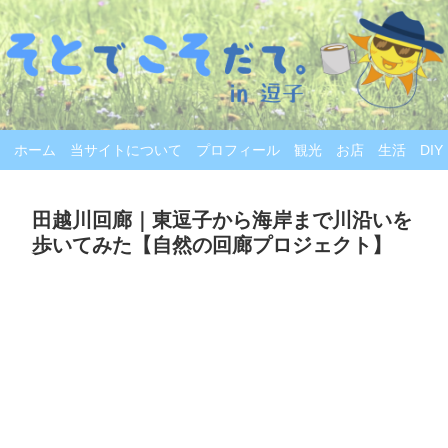
ホーム
当サイトについて
プロフィール
観光
お店
生活
DIY
田越川回廊｜東逗子から海岸まで川沿いを
歩いてみた【自然の回廊プロジェクト】