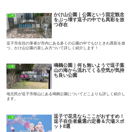
かけ山公園｜公園という固定観念
公園
をぶっ壊す逗子の中でも異彩を放
つ存在
逗子市在住の筆者が市内にある多くの公園の中でもひときわ異彩を放
つ、かけ山公園の楽しみ方ついて詳しく紹介します！
鳴鶴公園｜何も無いようで逗子葉
公園
山の海から流れてくる空気が気持
ち良い公園
地元民が逗子市桜山にある鳴鶴公園についてどこよりも詳しく紹介し
ます。
逗子で花見ならここがおすすめ！
公園
逗子在住者厳選の定番＆穴場スポ
ット8選