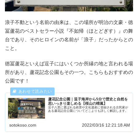
浪子不動という名前の由来は、この場所が明治の文豪・徳
冨蘆花のベストセラー小説『不如帰（ほとどぎす）』の舞
台であり、そのヒロインの名前が「浪子」だったからとの
こと。
徳冨蘆花といえば逗子にはいくつか所縁の地と言われる場
所があり、蘆花記念公園もその一つ。こちらもおすすめの
公園です！
蘆花記念公園｜逗子海岸から5分で歴史と自然を
思いっきり楽しめる【桜山の晴嵐】
逗子八景に選ばれる絶景や文化遺産に登録される古民家が
ある蘆花記念公園についてどこよりも詳しく解説します。
sotokoso.com
2022/03/16 12:21:18 AM