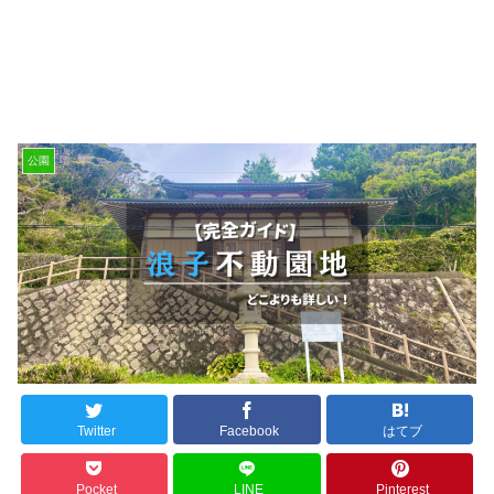
公園
Twitter
Facebook
はてブ
Pocket
LINE
Pinterest