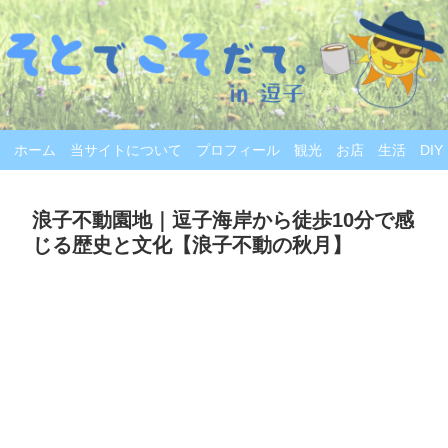
ホーム
当サイトについて
プロフィール
観光
お店
生活
DIY
浪子不動園地｜逗子海岸から徒歩10分で感
じる歴史と文化【浪子不動の秋月】