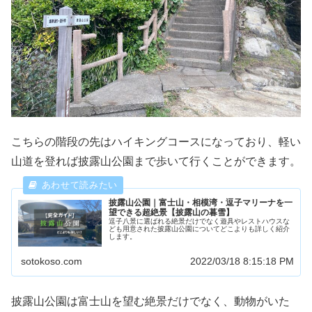
こちらの階段の先はハイキングコースになっており、軽い
山道を登れば披露山公園まで歩いて行くことができます。
披露山公園｜富士山・相模湾・逗子マリーナを一
望できる超絶景【披露山の暮雪】
逗子八景に選ばれる絶景だけでなく遊具やレストハウスな
ども用意された披露山公園についてどこよりも詳しく紹介
します。
sotokoso.com
2022/03/18 8:15:18 PM
披露山公園は富士山を望む絶景だけでなく、動物がいた