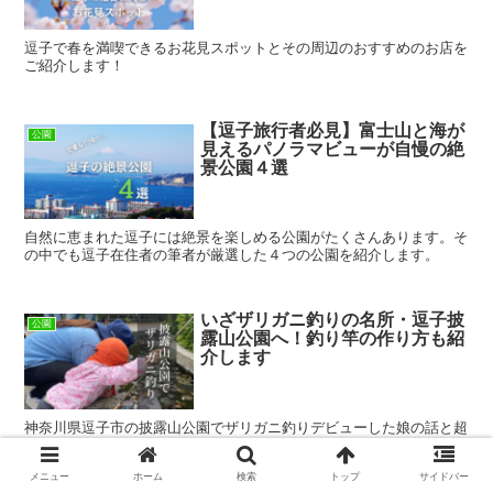
逗子で春を満喫できるお花見スポットとその周辺のおすすめのお店を
ご紹介します！
【逗子旅行者必見】富士山と海が
公園
見えるパノラマビューが自慢の絶
景公園４選
自然に恵まれた逗子には絶景を楽しめる公園がたくさんあります。そ
の中でも逗子在住者の筆者が厳選した４つの公園を紹介します。
いざザリガニ釣りの名所・逗子披
公園
露山公園へ！釣り竿の作り方も紹
介します
神奈川県逗子市の披露山公園でザリガニ釣りデビューした娘の話と超
簡単な釣り竿の作り方を紹介します。
メニュー
ホーム
検索
トップ
サイドバー